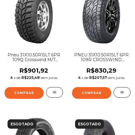
Pneu 31X10.50R15LT 6PR
PNEU 31X10.50R15LT 6PR
109Q Crosswind M/T
109R CROSSWIND
Linglong
A/T100 LINGLONG
R$901,92
R$830,29
4
x de
R$225,48
sem juros
4
x de
R$207,57
sem juros
ESGOTADO
ESGOTADO