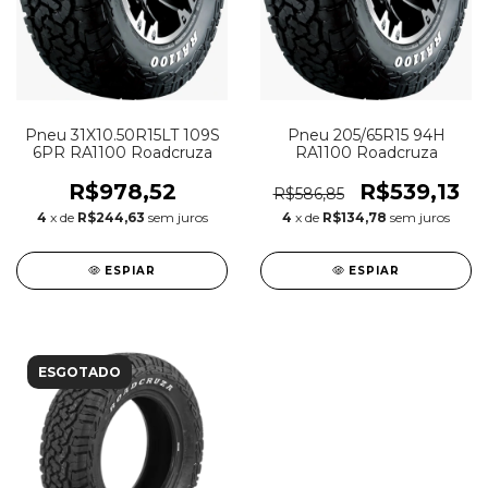
Pneu 205/65R15 94H
Pneu 31X10.50R15LT 109S
RA1100 Roadcruza
6PR RA1100 Roadcruza
R$539,13
R$978,52
R$586,85
4
x de
R$134,78
sem juros
4
x de
R$244,63
sem juros
ESPIAR
ESPIAR
ESGOTADO