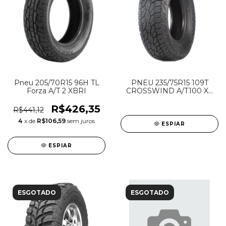
Pneu 205/70R15 96H TL
PNEU 235/75R15 109T
Forza A/T 2 XBRI
CROSSWIND A/T100 XL
LINGLONG
R$426,35
R$441,12
4
x de
R$106,59
sem juros
ESPIAR
ESPIAR
ESGOTADO
ESGOTADO