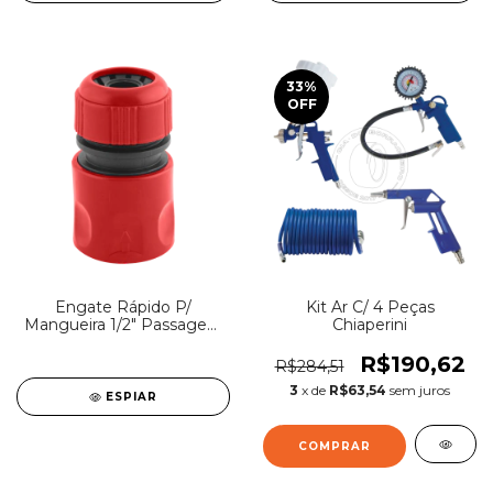
33
%
OFF
Engate Rápido P/
Kit Ar C/ 4 Peças
Mangueira 1/2" Passagem
Chiaperini
Livre 954
R$190,62
R$284,51
3
x de
R$63,54
sem juros
ESPIAR