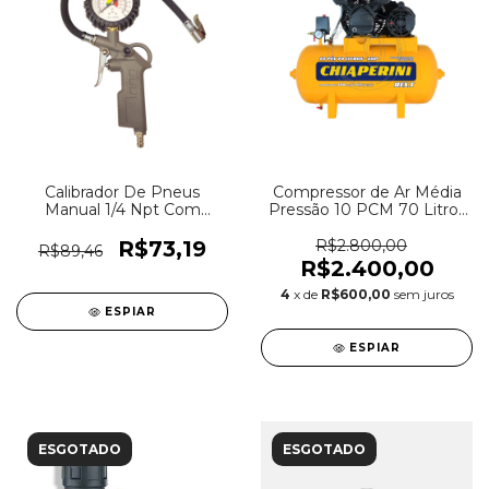
Calibrador De Pneus
Compressor de Ar Média
Manual 1/4 Npt Com
Pressão 10 PCM 70 Litros
Manômetro 220 Psi
220/380V - Chiaperini 10
PÉS 70L REX.T
R$73,19
R$2.800,00
R$89,46
R$2.400,00
4
x de
R$600,00
sem juros
ESPIAR
ESPIAR
ESGOTADO
ESGOTADO