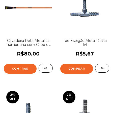
Cavadeira Reta Metálica
Tee Espigão Metal Rotta
Tramontina com Cabo de
1/4
Madeira 120 cm
R$80,00
R$5,67
2
%
2
%
OFF
OFF