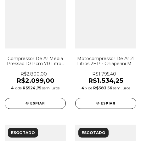
Compressor De Ar Média
Motocompressor De Ar 21
Pressão 10 Pcm 70 Litros
Litros 2HP - Chiaperini MC
110/220 v - Chiaperini 10
7.6/21 - 127V
PÉS 70L REX.T
R$2.800,00
R$1.795,40
R$2.099,00
R$1.534,25
4
x de
R$524,75
sem juros
4
x de
R$383,56
sem juros
ESPIAR
ESPIAR
ESGOTADO
ESGOTADO