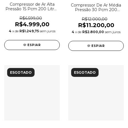
Compressor de Ar Alta
Compressor De Ar Média
Pressão 15 Pcm 200 Litros
Pressão 30 Pcm 200
- Chiaperini CJ 15+ APV
Litros - Chiaperini TOP 30
200L
R$6.599,00
MP3V 200 L
R$12.000,00
R$4.999,00
R$11.200,00
4
x de
R$1.249,75
sem juros
4
x de
R$2.800,00
sem juros
ESPIAR
ESPIAR
ESGOTADO
ESGOTADO