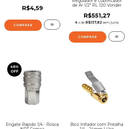
Regulador e Lubrificador
de Ar 1/2" RL 120 Vonder
R$4,59
R$551,27
4
x de
R$137,82
sem juros
46
%
OFF
Engate Rapido 1/4 - Rosca
Bico Inflador com Presilha