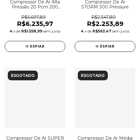
Compressor De Ar Alta
Compressor De Ar
Pressão 20 Pcm 200
STORM 300 Pressure
Litros - Chiaperini CJ 20+
APV 200L
R$6.697,89
R$2.347,80
R$6.235,97
R$2.253,89
4
x de
R$1.558,99
sem juros
4
x de
R$563,47
sem juros
ESPIAR
ESPIAR
ESGOTADO
ESGOTADO
Compressor De Ar SUPER
Compressor De Ar Média