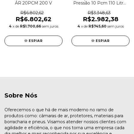
AR 20PCM 200 V
Pressão 10 Pcm 110 Litros
Red
R$6.802,62
R$3.348,63
R$6.802,62
R$2.982,38
4
x de
R$1.700,66
sem juros
4
x de
R$745,60
sem juros
ESPIAR
ESPIAR
Sobre Nós
Oferecemos o que há de mais moderno no ramo de
produtos como: câmaras de ar, protetores, materiais para
borracharia e pneus. Visamos atender nossos clientes com
agilidade e eficiência, o que nos torna uma empresa cada
dia melhor e mais reconhecida por sua excelência e