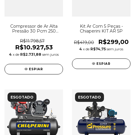
Compressor de Ar Alta
Kit Ar Com 5 Peças -
Pressão 30 Pcm 250
Chiaperini KIT AR 5P
Litros - Chiaperini CJ 30
APV 250L
R$11.798,57
R$299,00
R$419,00
R$10.927,53
4
x de
R$74,75
sem juros
4
x de
R$2.731,88
sem juros
ESPIAR
ESPIAR
ESGOTADO
ESGOTADO