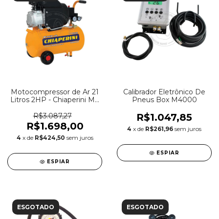
Motocompressor de Ar 21
Calibrador Eletrônico De
Litros 2HP - Chiaperini MC
Pneus Box M4000
7.6/21 - 220V
R$3.087,27
R$1.047,85
R$1.698,00
4
x de
R$261,96
sem juros
4
x de
R$424,50
sem juros
ESPIAR
ESPIAR
ESGOTADO
ESGOTADO