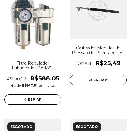
Calibrador Medidor de
Pressão de Pneus 14 - 150
LBS (PSI)
R$25,49
Filtro Regulador
R$26,11
Lubrificador De 1/2" -
Chiaperini CH FRL-13
R$588,05
R$590,02
ESPIAR
4
x de
R$147,01
sem juros
ESPIAR
ESGOTADO
ESGOTADO