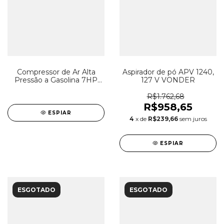
Compressor de Ar Alta
Aspirador de pó APV 1240,
Pressão a Gasolina 7HP
127 V VONDER
15PCM 150 Litros CJ15+
APV150L
R$1.762,68
R$958,65
ESPIAR
4
x de
R$239,66
sem juros
ESPIAR
ESGOTADO
ESGOTADO