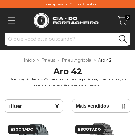
Uma empresa do Grupo Pneutek
0
Início
>
Pneus
>
Pneu Agrícola
>
Aro 42
Aro 42
Pneus agrícolas aro 42 para trator de alta potência, máxima tração
no campo e resistência em solo pesado.
Filtrar
ESGOTADO
ESGOTADO