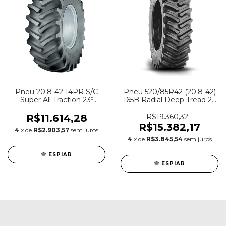
Pneu 20.8-42 14PR S/C
Pneu 520/85R42 (20.8-42)
Super All Traction 23º
165B Radial Deep Tread 23
Firestone
R-1W Firestone
R$11.614,28
R$19.360,32
R$15.382,17
4
x de
R$2.903,57
sem juros
4
x de
R$3.845,54
sem juros
ESPIAR
ESPIAR