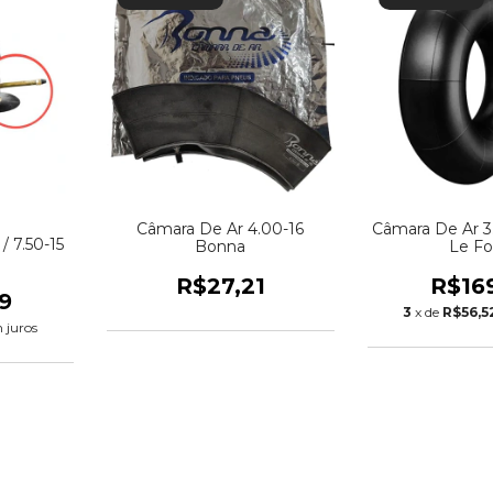
Câmara De Ar 4.00-16
Câmara De Ar 3
/ 7.50-15
Bonna
Le Fo
R$27,21
R$16
9
3
x de
R$56,5
 juros