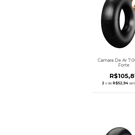
Camara De Ar 7.0
Forte
R$105,8
2
x de
R$52,94
sem