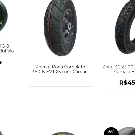
MG-8-
Buffalo
4
Pneu e Roda Completo
Pneu 3.25/3.00
3.50-8 EVT X5 com Câmara
Câmara B
Bull Master
R$45
8
%