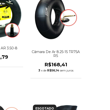
AR 3.50-8
Câmara De Ar 8.25-15 TR75A
RS
,79
R$168,41
3
x de
R$56,14
sem juros
ESGOTADO