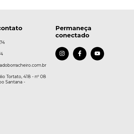
contato
Permaneça
conectado
74
74
adoborracheiro.com.br
io Tortato, 418 - nº 08
po Santana -