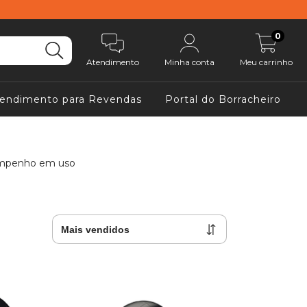
0
Atendimento
Minha conta
Meu carrinho
endimento para Revendas
Portal do Borracheiro
esempenho em uso