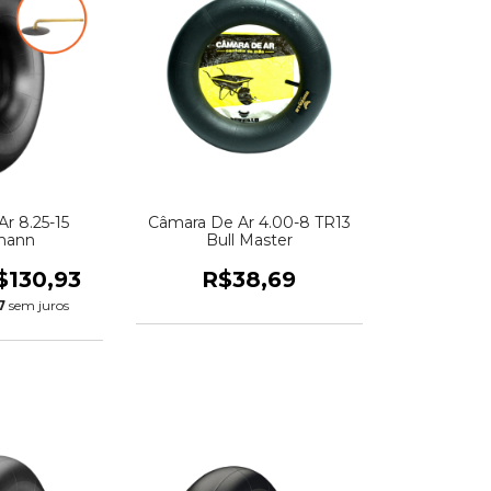
r 8.25-15
Câmara De Ar 4.00-8 TR13
mann
Bull Master
$130,93
R$38,69
7
sem juros