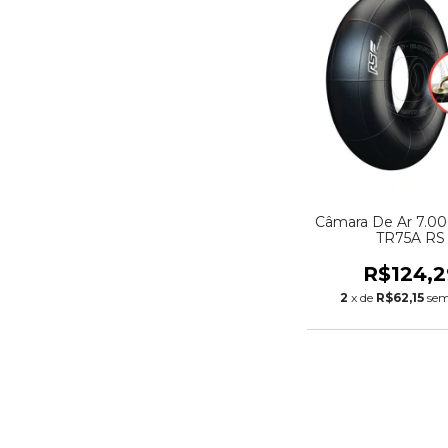
Câmara De Ar 7.00 
TR75A RS
R$124,2
2
x de
R$62,15
sem