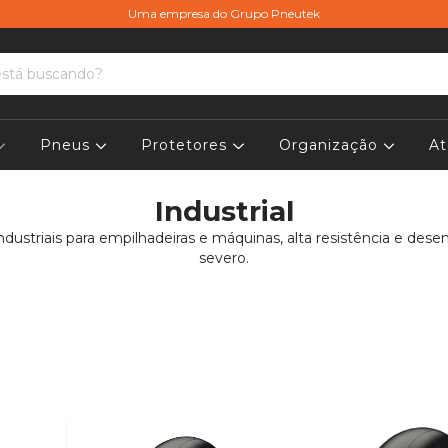
Uma empresa do Grupo Pneutek
Pneus
Protetores
Organização
At
Industrial
ndustriais para empilhadeiras e máquinas, alta resistência e d
severo.