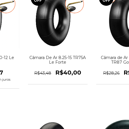
OFF
OFF
0-12 Le
Câmara De Ar 8.25-15 TR75A
Câmara de Ar 
Le Forte
TR87 Go
7
R$40,00
R
R$43,48
R$28,26
 juros