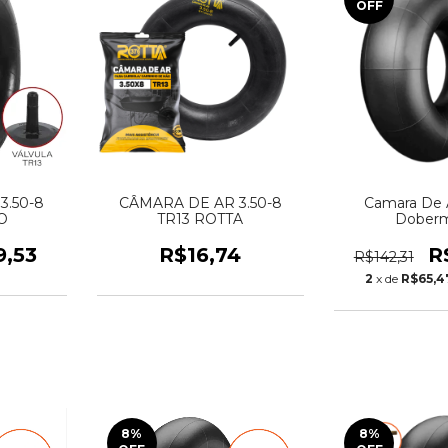
OFF
3.50-8
CÂMARA DE AR 3.50-8
Camara De A
O
TR13 ROTTA
Dober
9,53
R$16,74
R
R$142,31
2
x de
R$65,4
8
%
8
%