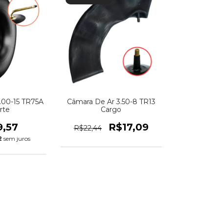
.00-15 TR75A
Câmara De Ar 3.50-8 TR13
rte
Cargo
9,57
R$17,09
R$22,44
2
sem juros