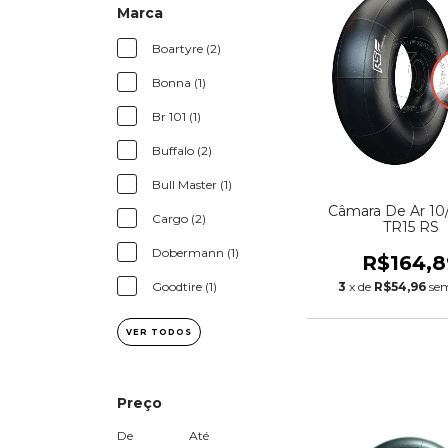
Marca
Boartyre (2)
Bonna (1)
Br 101 (1)
Buffalo (2)
Bull Master (1)
Câmara De Ar 10/
Cargo (2)
TR15 RS
Dobermann (1)
R$164,8
3
x de
R$54,96
sem
Goodtire (1)
VER TODOS
Preço
De
Até