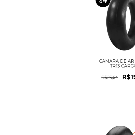
OFF
CÂMARA DE AR 
TR13 CARG
R$1
R$25,64