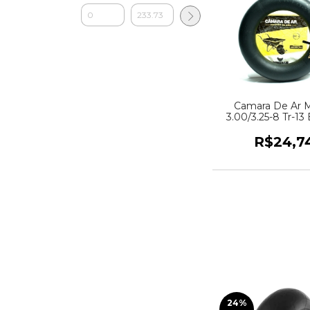
Camara De Ar 
3.00/3.25-8 Tr-13 
R$24,7
24
%