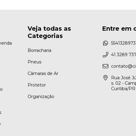
Veja todas as
Entre em 
Categorias
venda
5541328973
Borracharia
41 3289 73
Pneus
contato@ci
Câmaras de Ar
Rua José Júl
s. 02 - Cam
Protetor
Curitiba/PR
to
Organização
s
e