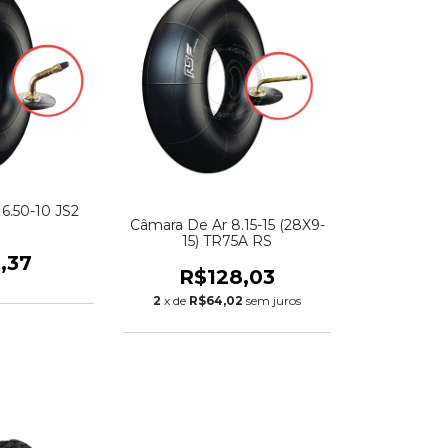
6.50-10 JS2
Câmara De Ar 8.15-15 (28X9-
15) TR75A RS
,37
R$128,03
2
x de
R$64,02
sem juros