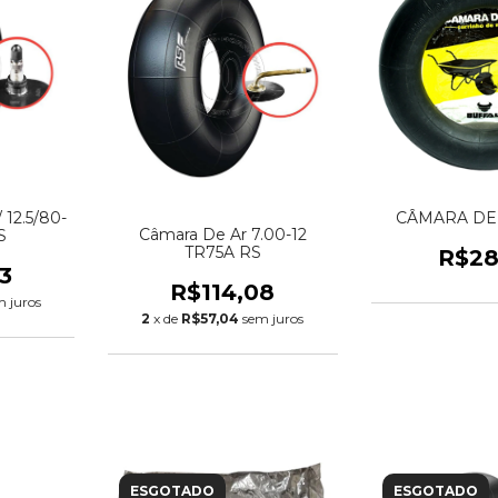
 12.5/80-
CÂMARA DE 
Câmara De Ar 7.00-12
S
TR75A RS
R$28
3
R$114,08
m juros
2
x de
R$57,04
sem juros
ESGOTADO
ESGOTADO