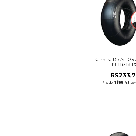
Câmara De Ar 10.5 /
18 TR218 R
R$233,7
4
x de
R$58,43
se