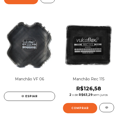
Manchão VF 06
Manchão Rec 115
R$126,58
2
x de
R$63,29
sem juros
ESPIAR