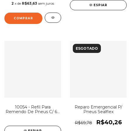
2
x de
R$63,63
sem juros
ESPIAR
ESGOTADO
10054 - Refil Para
Reparo Emergencial P/
Remendo De Pneus C/ 60
Pneus Sealflex
- IMP Carro ( B )
R$40,26
R$69,78
ESPIAR