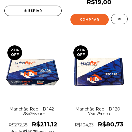
R$19,00
ESPIAR
23
%
23
%
OFF
OFF
Manchão Rec HB 142 -
Manchão Rec HB 120 -
128x255mm
75x125mm
R$211,12
R$80,73
R$272,58
R$104,23
4
x de
R$52,78
sem juros