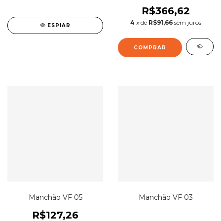
R$366,62
4
x de
R$91,66
sem juros
ESPIAR
Manchão VF 05
Manchão VF 03
R$127,26