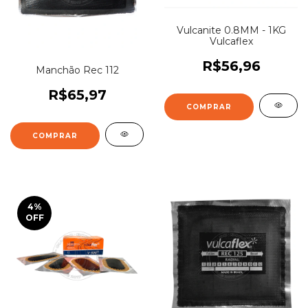
Vulcanite 0.8MM - 1KG
Vulcaflex
R$56,96
Manchão Rec 112
R$65,97
4
%
OFF