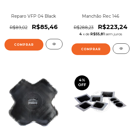
Reparo VFP 04 Black
Manchão Rec 146
R$85,46
R$223,24
R$89,02
R$288,23
4
x de
R$55,81
sem juros
4
%
OFF