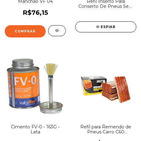
Manchão VF 04
Refil Inserto Para
Conserto De Pneus Sem
Camara
R$76,15
ESPIAR
Cimento FV-0 - 163G -
Refil para Remendo de
Lata
Pneus Carro C60
Rotta376