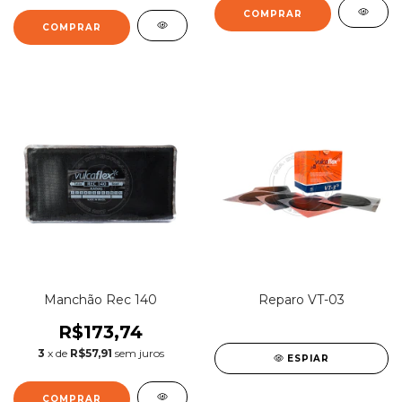
Manchão Rec 140
Reparo VT-03
R$173,74
3
x de
R$57,91
sem juros
ESPIAR