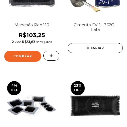
Manchão Rec 110
Cimento FV-1 - 362G -
Lata
R$103,25
2
x de
R$51,63
sem juros
ESPIAR
4
%
23
%
OFF
OFF