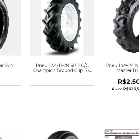
ar I3 4L
Pneu 12.4/11-28 6PR C/C
Pneu 14.9-24 N
Champion Ground Grip R-1
Master R1
Nylon Firestone
R$2.5
4
x de
R$626,