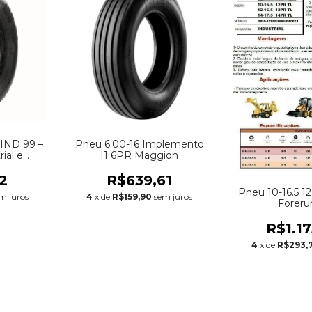
 IND 99 –
Pneu 6.00-16 Implemento
rial e
I1 6PR Maggion
 Livre)
2
R$639,61
Pneu 10-16.5 1
m juros
4
x de
R$159,90
sem juros
Foreru
R$1.1
4
x de
R$293,