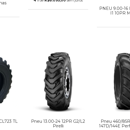
4
x de
R$8.095,00
sem juros
nas
PNEU 9.00-16
I1 10PR 
 CL723 TL
Pneu 13.00-24 12PR G2/L2
Pneu 460/85R3
Pirelli
147D/144E Per