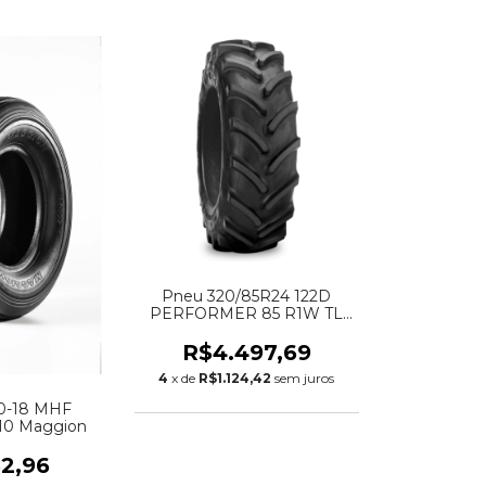
Pneu 320/85R24 122D
PERFORMER 85 R1W TL
(12.4-24) FIRESTONE
R$4.497,69
4
x de
R$1.124,42
sem juros
80-18 MHF
1 10 Maggion
62,96