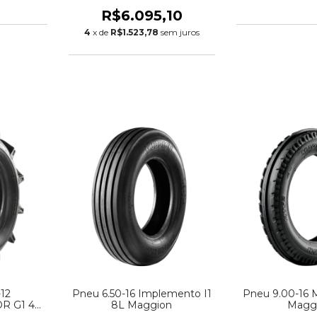
Fires
R$6.095,10
4
x de
R$1.523,78
sem juros
12
Pneu 6.50-16 Implemento I1
Pneu 9.00-16 
R G1 4L
8L Maggion
Magg
N