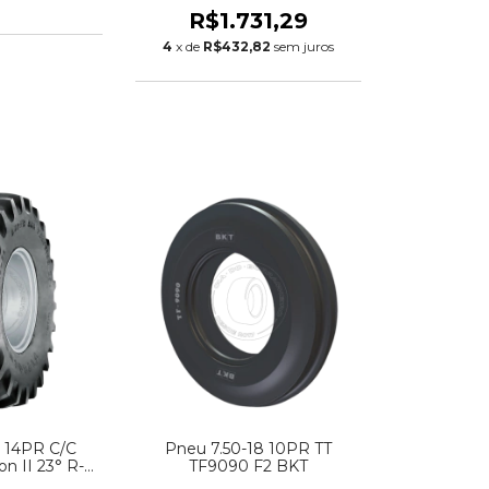
R$1.731,29
4
x de
R$432,82
sem juros
8 14PR C/C
Pneu 7.50-18 10PR TT
on II 23° R-1
TF9090 F2 BKT
tone