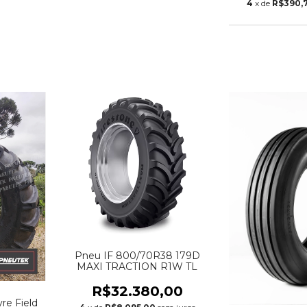
4
x de
R$390,
Pneu IF 800/70R38 179D
MAXI TRACTION R1W TL
R$32.380,00
re Field