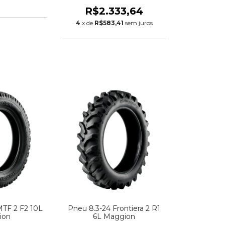
tone
Firestone
R$2.333,64
4
x de
R$583,41
sem juros
MTF 2 F2 10L
Pneu 8.3-24 Frontiera 2 R1
ion
6L Maggion