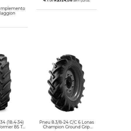
4
x de
R$324,08
sem juros
 Implemento
Maggion
4 (18.4-34)
Pneu 8.3/8-24 C/C 6 Lonas
former 85 TL
Champion Ground Grip