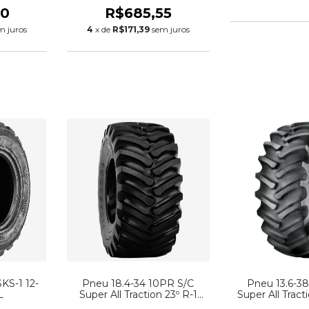
00
R$685,55
m juros
4
x de
R$171,39
sem juros
KS-1 12-
Pneu 18.4-34 10PR S/C
Pneu 13.6-3
L
Super All Traction 23º R-1
Super All Tracti
Nylon Firestone
Fires