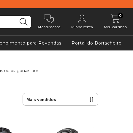
0
Atendimento
Minha conta
Meu carrinho
endimento para Revendas
Portal do Borracheiro
is ou diagonais por