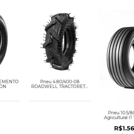
PLEMENTO
Pneu 4.80/400-08
ION
ROADWELL TRACTORETO
4PR
Pneu 10.5/
Agricultural I
R$1.5