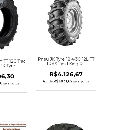
Pneu JK Tyre 18.4-30 12L TT
Y TT 12C Trac
TRAS Field King R-1
 JK Tyre
R$4.126,67
06,30
4
x de
R$1.031,67
sem juros
58
sem juros