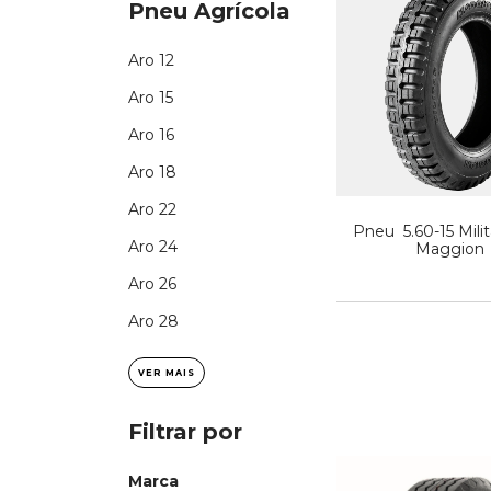
Pneu Agrícola
Aro 12
Aro 15
Aro 16
Aro 18
Aro 22
Pneu 5.60-15 Milit
Aro 24
Maggion
Aro 26
Aro 28
VER MAIS
Filtrar por
Marca