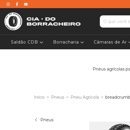
Saldão CDB
Borracharia
Câmaras de Ar
Pneus agrícolas pa
Início
>
Pneus
>
Pneu Agrícola
>
breadcrumb
Pneus