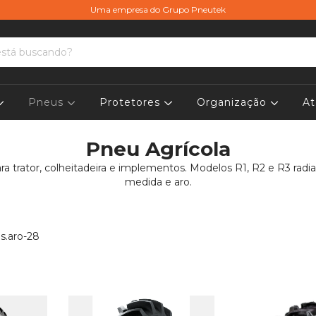
Uma empresa do Grupo Pneutek
Pneus
Protetores
Organização
At
Pneu Agrícola
ra trator, colheitadeira e implementos. Modelos R1, R2 e R3 radia
medida e aro.
s.aro-28