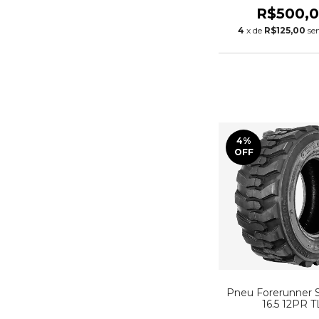
R$500,
4
x de
R$125,00
se
4
%
OFF
Pneu Forerunner S
16.5 12PR T