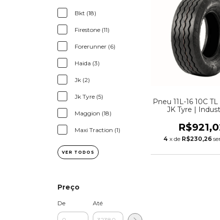
Bkt (18)
Firestone (11)
Forerunner (6)
Haida (3)
Jk (2)
Jk Tyre (5)
Pneu 11L-16 10C TL
JK Tyre | Indust
Maggion (18)
Agrícola (Rodado
R$921,0
Maxi Traction (1)
4
x de
R$230,26
se
VER TODOS
Preço
De
Até