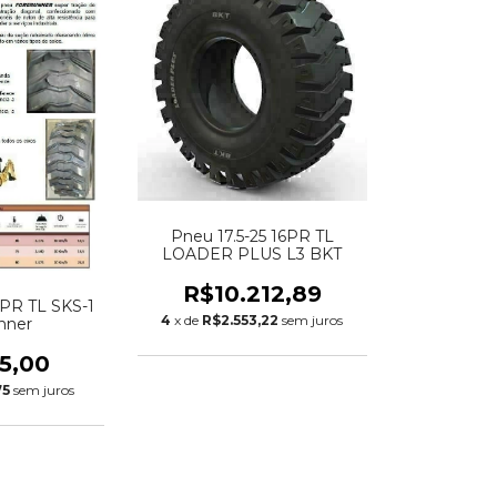
Pneu 17.5-25 16PR TL
LOADER PLUS L3 BKT
R$10.212,89
2PR TL SKS-1
4
x de
R$2.553,22
sem juros
nner
75,00
75
sem juros