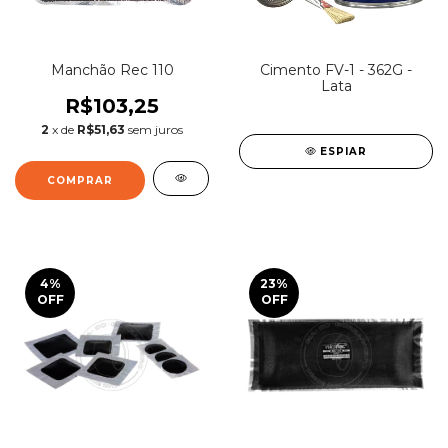
Manchão Rec 110
Cimento FV-1 - 362G -
Lata
R$103,25
2
x de
R$51,63
sem juros
ESPIAR
4
%
23
%
OFF
OFF