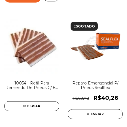
ESGOTADO
10054 - Refil Para
Reparo Emergencial P/
Remendo De Pneus C/ 60
Pneus Sealflex
- IMP Carro ( B )
R$40,26
R$69,78
ESPIAR
ESPIAR