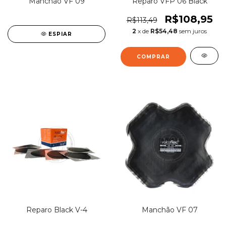
Manchão VF 09
Reparo VFP 06 Black
R$108,95
R$113,49
2
x de
R$54,48
sem juros
ESPIAR
Reparo Black V-4
Manchão VF 07