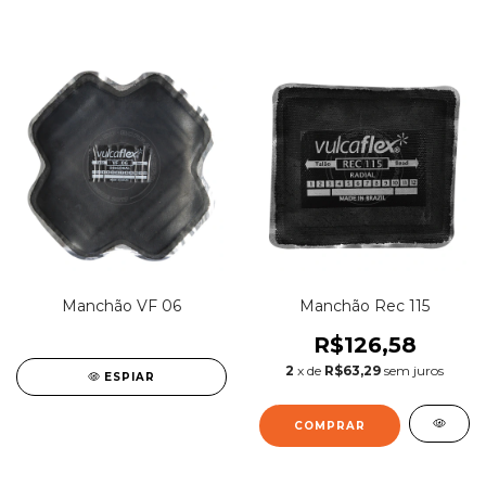
Manchão VF 06
Manchão Rec 115
R$126,58
2
x de
R$63,29
sem juros
ESPIAR