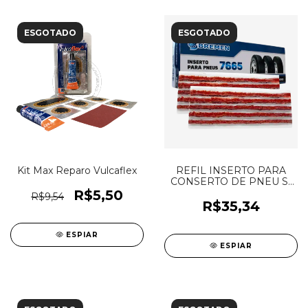
ESGOTADO
ESGOTADO
Kit Max Reparo Vulcaflex
REFIL INSERTO PARA
CONSERTO DE PNEU S/
CAMARA DE
R$5,50
R$9,54
CAMINHOES
R$35,34
ESPIAR
ESPIAR