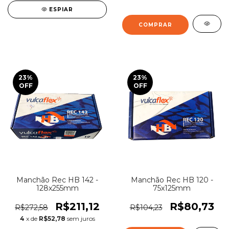
ESPIAR
23
%
23
%
OFF
OFF
Manchão Rec HB 142 -
Manchão Rec HB 120 -
128x255mm
75x125mm
R$211,12
R$80,73
R$272,58
R$104,23
4
x de
R$52,78
sem juros