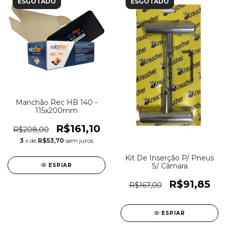
ESGOTADO
ESGOTADO
Manchão Rec HB 140 -
115x200mm
R$161,10
R$208,00
3
x de
R$53,70
sem juros
Kit De Inserção P/ Pneus
S/ Câmara
ESPIAR
R$91,85
R$167,00
ESPIAR