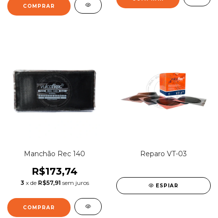
Manchão Rec 140
Reparo VT-03
R$173,74
3
x de
R$57,91
sem juros
ESPIAR