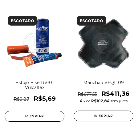
ESGOTADO
ESGOTADO
Estojo Bike RV-01
Manchão VFQL 09
Vulcaflex
R$411,36
R$677,53
R$5,69
R$9,87
4
x de
R$102,84
sem juros
ESPIAR
ESPIAR