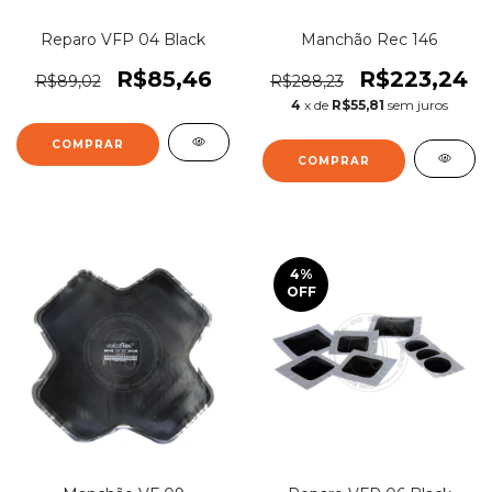
Reparo VFP 04 Black
Manchão Rec 146
R$85,46
R$223,24
R$89,02
R$288,23
4
x de
R$55,81
sem juros
4
%
OFF