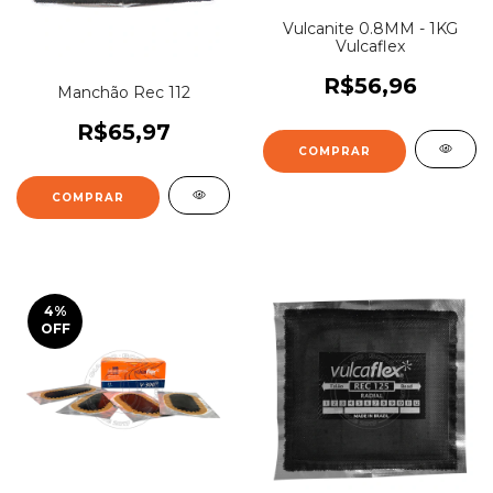
Vulcanite 0.8MM - 1KG
Vulcaflex
R$56,96
Manchão Rec 112
R$65,97
4
%
OFF